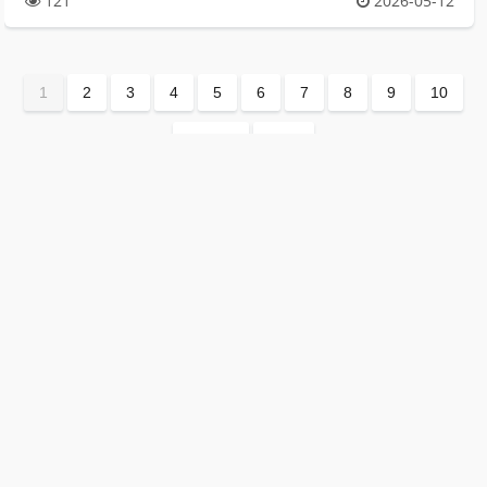
121
2026-05-12
1
2
3
4
5
6
7
8
9
10
下一页
尾页
热门文章
1
嵌入式硬件工程师要求 嵌入式硬件工程师是什么？新手学习
需要了解什么？
2
硬件工程师英文 硬件设计1---什么是硬件工程师
3
硬件工程师前景 硬件设计工程师是什么职业？职业前景如
何？如何才能取得相关证书
4
硬件运维工程师 2024硬件维修工程师怎么报名证书报考流